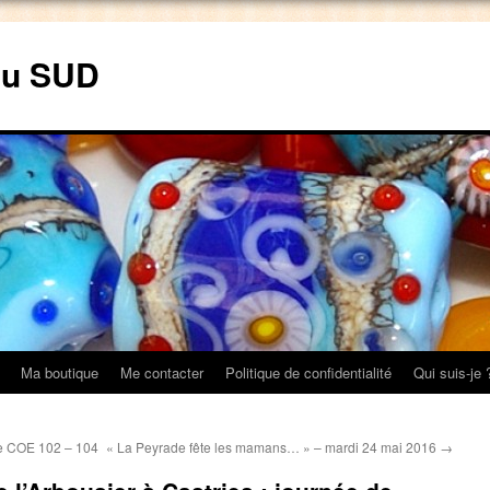
du SUD
Ma boutique
Me contacter
Politique de confidentialité
Qui suis-je 
re COE 102 – 104
« La Peyrade fête les mamans… » – mardi 24 mai 2016
→