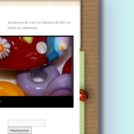
La passion de créer ses bijoux et de filer ses
perles au chalumeau
?