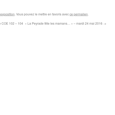
 exposition
. Vous pouvez le mettre en favoris avec
ce permalien
.
re COE 102 – 104
« La Peyrade fête les mamans… » – mardi 24 mai 2016
→