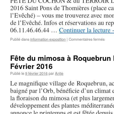
FÊTE DU COCHON & du TERROIR Dim
2016 Saint Pons de Thomières (place cat
l’Evêché) – vous me trouverez avec mon
de l’Evêché. Infos et réservations au re
06.11.46.46.44 …
Continuer la lecture
sur
Publié dans
information exposition
|
Commentaires fermés
Fête
du
Coch
Fête du mimosa à Roquebrun
et
Février 2016
du
Terroi
Publié le
9 février 2016
par
Antje
–
dima
Le magnifique village de Roquebrun, ac
21
baigné par l’Orb, bénéficie d’un climat 
févrie
2016
la floraison du mimosa (et plus largeme
développement des plantes méditerranée
annonce le printemps et est fêtée depu