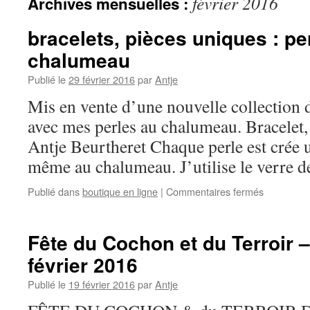
février 2016
Archives mensuelles :
bracelets, pièces uniques : pe
chalumeau
Publié le
29 février 2016
par
Antje
Mis en vente d’une nouvelle collection d
avec mes perles au chalumeau. Bracelet,
Antje Beurtheret Chaque perle est crée 
même au chalumeau. J’utilise le verre 
sur
Publié dans
boutique en ligne
|
Commentaires fermés
bracelets,
pièces
uniques
Fête du Cochon et du Terroir 
:
février 2016
perles
au
Publié le
19 février 2016
par
Antje
chalumea