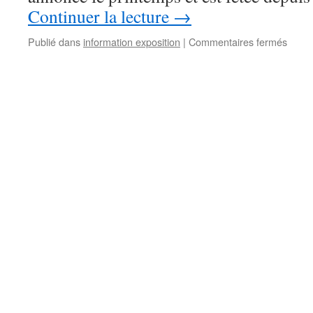
Continuer la lecture
→
sur
Publié dans
information exposition
|
Commentaires fermés
Fête
du
mimo
à
Roqu
Dima
14
Févri
2016