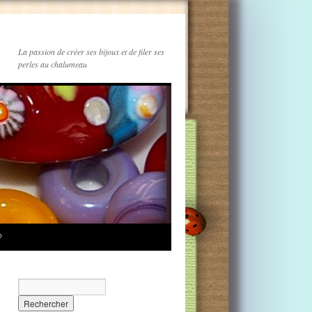
La passion de créer ses bijoux et de filer ses
perles au chalumeau
?