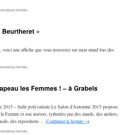
sur
entaires fermés
COULEURS
ET
SENTEURS
e Beurtheret »
DE
LA
GARRIGUE
–
voici une affiche que vous trouverez sur mon stand lors des
11
novembre
2015
sur
entaires fermés
Artiste
perlière
« Antje
apeau les Femmes ! – à Grabels
Beurtheret »
e 2015 – Salle polyvalente Le Salon d’Automne 2015 propose
la Femme et son univers, rythmées par des stands, des ateliers,
 mode, des expositions …
Continuer la lecture
→
sur
entaires fermés