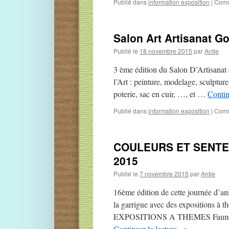
Publié dans
information exposition
|
Comm
Salon Art Artisanat 
Publié le
18 novembre 2015
par
Antje
3 ème édition du Salon D’Artisanat 
l’Art : peinture, modelage, sculpture
poterie, sac en cuir, …, et …
Contin
Publié dans
information exposition
|
Comm
COULEURS ET SENTEU
2015
Publié le
7 novembre 2015
par
Antje
16ème édition de cette journée d’an
la garrigue avec des expositions à t
EXPOSITIONS A THEMES Faune et f
Continuer la lecture
→