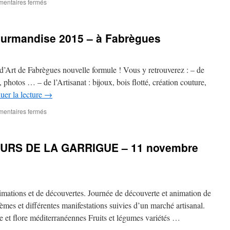
sur
entaires fermés
MARCHE
DE
NOËL
Gourmandise 2015 – à Fabrègues
à
Montferrier,
dimanche
22
d’Art de Fabrègues nouvelle formule ! Vous y retrouverez : – de
novembre
, photos … – de l’Artisanat : bijoux, bois flotté, création couture,
2015
uer la lecture
→
sur
entaires fermés
Salon
Art
Artisanat
RS DE LA GARRIGUE – 11 novembre
Gourmandise
2015
–
à
Fabrègues
imations et de découvertes. Journée de découverte et animation de
hèmes et différentes manifestations suivies d’un marché artisanal.
lore méditerranéennes Fruits et légumes variétés …