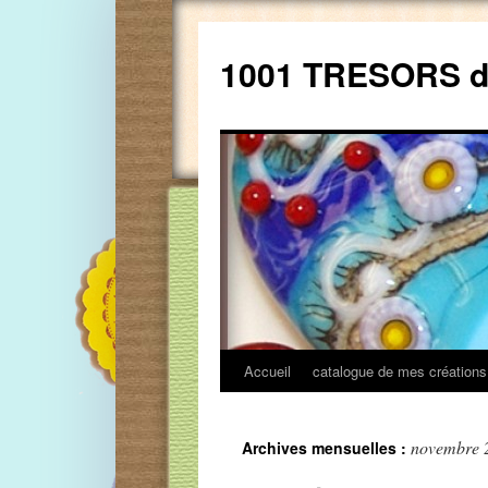
Aller
au
1001 TRESORS 
contenu
Accueil
catalogue de mes créations
novembre 
Archives mensuelles :