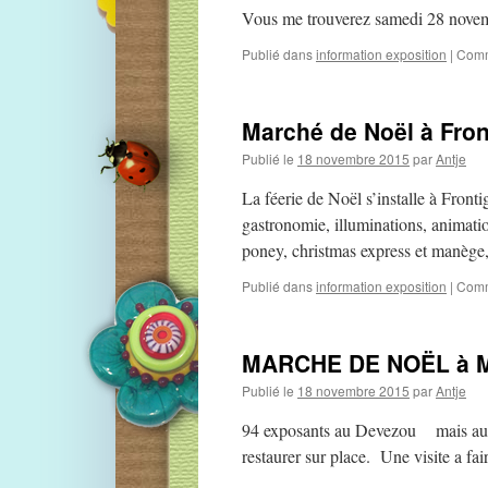
Vous me trouverez samedi 28 novem
Publié dans
information exposition
|
Comm
Marché de Noël à Fro
Publié le
18 novembre 2015
par
Antje
La féerie de Noël s’installe à Front
gastronomie, illuminations, animatio
poney, christmas express et manèg
Publié dans
information exposition
|
Comm
MARCHE DE NOËL à Mo
Publié le
18 novembre 2015
par
Antje
94 exposants au Devezou mais aussi
restaurer sur place. Une visite a fai