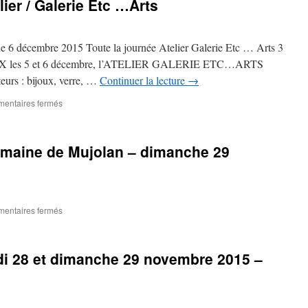
lier / Galerie Etc …Arts
 6 décembre 2015 Toute la journée Atelier Galerie Etc … Arts 3
X les 5 et 6 décembre, l’ATELIER GALERIE ETC…ARTS
teurs : bijoux, verre, …
Continuer la lecture
→
sur
entaires fermés
Marché
de
Noël
omaine de Mujolan – dimanche 29
à
l’Atelier
/
Galerie
Etc
sur
entaires fermés
…
Fête
Arts
des
vignes
i 28 et dimanche 29 novembre 2015 –
au
Domaine
de
Mujolan