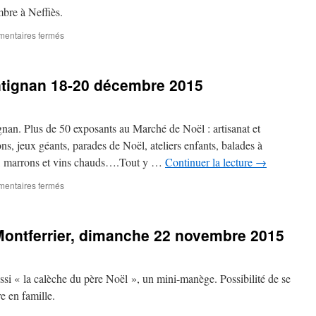
–
bre à Neffiès.
dimanche
29
sur
entaires fermés
novembre
Marché
2015
de
Noël
ntignan 18-20 décembre 2015
samedi
28
et
dimanche
ignan. Plus de 50 exposants au Marché de Noël : artisanat et
29
ns, jeux géants, parades de Noël, ateliers enfants, balades à
novembre
e, marrons et vins chauds….Tout y …
Continuer la lecture
→
2015
–
sur
entaires fermés
Neffiès
Marché
de
Noël
ntferrier, dimanche 22 novembre 2015
à
Frontignan
18-
20
 « la calèche du père Noël », un mini-manège. Possibilité de se
décembre
re en famille.
2015