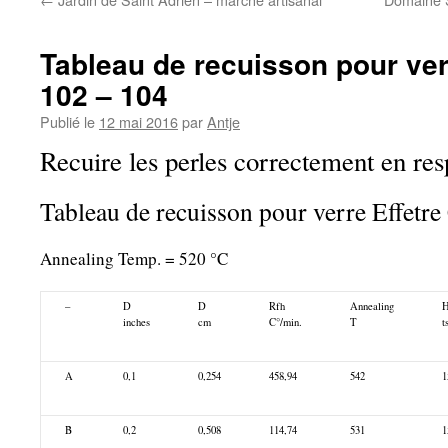
Tableau de recuisson pour ver
102 – 104
Publié le
12 mai 2016
par
Antje
Recuire les perles correctement en resp
Tableau de recuisson pour verre Effetr
Annealing Temp. = 520 °C
–
D
D
Rfh
Annealing
H
inches
cm
C°/min.
T
t
A
0,1
0,254
458,94
542
1
B
0,2
0,508
114,74
531
1