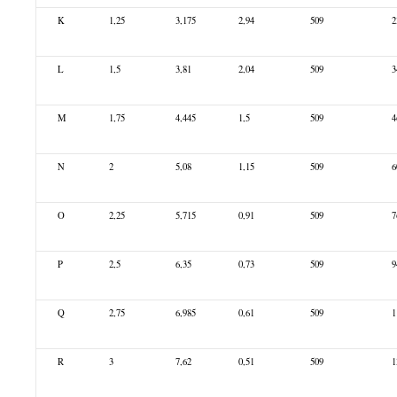
K
1,25
3,175
2,94
509
2
L
1,5
3,81
2,04
509
3
M
1,75
4,445
1,5
509
4
N
2
5,08
1,15
509
6
O
2,25
5,715
0,91
509
7
P
2,5
6,35
0,73
509
9
Q
2,75
6,985
0,61
509
1
R
3
7,62
0,51
509
1