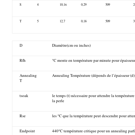
S
4
10,16
0,29
509
2
T
5
12,7
0,18
509
3
D
Diamètre(cm ou inches)
Rfh
°C monte en température par minute pour épaisseur
Annealing
Annealing Température (dépends de l’épaisseur (d)
T
tsoak
le temps (t) nécessaire pour attendre la températur
la perle
Rse
les °C que la température peut descendre pour atten
Endpoint
440°C température critique pour un annealing parf