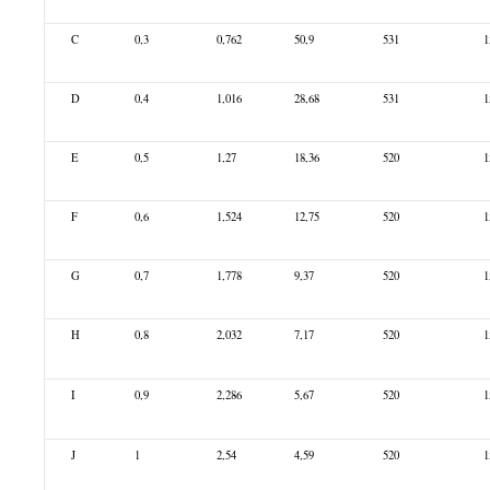
C
0,3
0,762
50,9
531
1
D
0,4
1,016
28,68
531
1
E
0,5
1,27
18,36
520
1
F
0,6
1,524
12,75
520
1
G
0,7
1,778
9,37
520
1
H
0,8
2,032
7,17
520
1
I
0,9
2,286
5,67
520
1
J
1
2,54
4,59
520
1