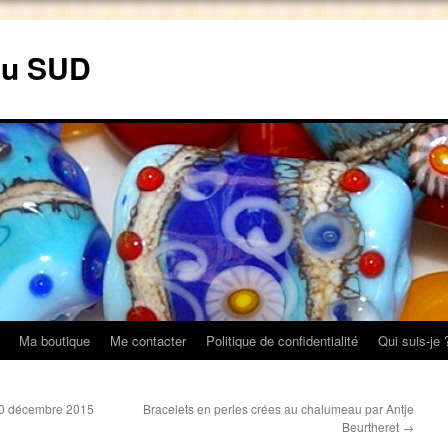
du SUD
Ma boutique
Me contacter
Politique de confidentialité
Qui suis-je 
20 décembre 2015
Bracelets en perles crées au chalumeau par Antje
Beurtheret
→