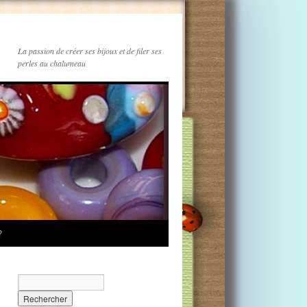
La passion de créer ses bijoux et de filer ses
perles au chalumeau
?