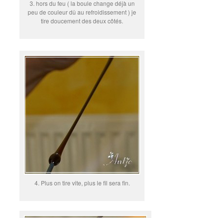
3. hors du feu ( la boule change déjà un
peu de couleur dû au refroidissement ) je
tire doucement des deux côtés.
4. Plus on tire vite, plus le fil sera fin.