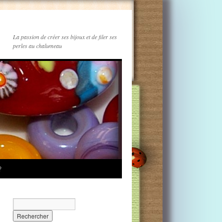
La passion de créer ses bijoux et de filer ses
perles au chalumeau
?