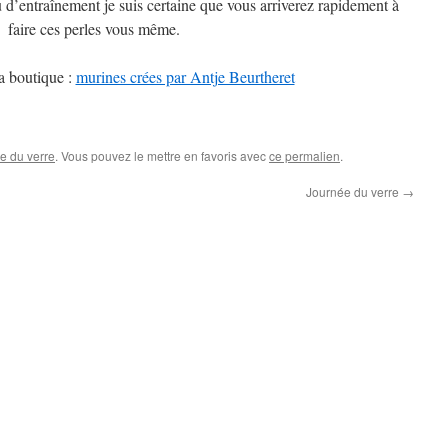
u d’entraînement je suis certaine que vous arriverez rapidement à
faire ces perles vous même.
a boutique :
murines crées par Antje Beurtheret
age du verre
. Vous pouvez le mettre en favoris avec
ce permalien
.
Journée du verre
→