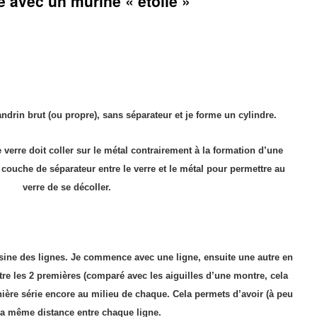
e avec un murine « étoile »
ndrin brut (ou propre), sans séparateur et je forme un cylindre.
e verre doit
coller
sur le métal contrairement à la formation d’une
 couche de séparateur entre le verre et le métal pour permettre au
verre de se décoller.
essine des lignes. Je commence avec une ligne, ensuite une autre en
tre les 2 premières (comparé avec les aiguilles d’une montre, cela
nière série encore au milieu de chaque. Cela permets d’avoir (à peu
la même distance entre chaque ligne.